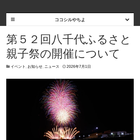
ココシルやちよ
第５２回八千代ふるさと
親子祭の開催について
2
イベント
,
お知らせ
,
ニュース
2026年7月1日
0
2
6
年
7
月
2
7
日