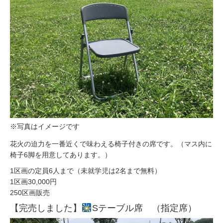
※写真はイメージです
花火の迫力を一番近くで味わえる椅子付きの席です。（マス内に
椅子6脚を用意してあります。）
1区画の定員6人まで（未就学児は2名まで無料）
1区画30,000円
250区画販売
【完売しました】
Sテーブル席 （指定席）