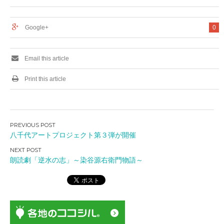
Google+
0
Email this article
Print this article
投
八千代アートプロジェクト第３弾が開催
稿
ナ
朗読劇「逆水の志」～染谷源右衛門物語～
ビ
ゲ
ー
シ
ョ