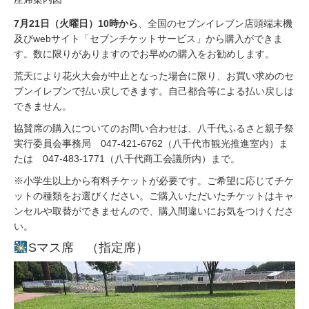
7月21日（火曜日）10時から
、全国のセブンイレブン店頭端末機
及びwebサイト「セブンチケットサービス」から購入ができま
す。数に限りがありますのでお早めの購入をお勧めします。
荒天により花火大会が中止となった場合に限り、お買い求めのセ
ブンイレブンで払い戻しできます。自己都合等による払い戻しは
できません。
協賛席の購入についてのお問い合わせは、八千代ふるさと親子祭
実行委員会事務局 047-421-6762（八千代市観光推進室内）ま
たは 047-483-1771（八千代商工会議所内）まで。
※小学生以上から有料チケットが必要です。ご希望に応じてチケ
ットの種類をお選びください。ご購入いただいたチケットはキャ
ンセルや取替ができませんので、購入間違いにお気をつけくださ
い。
Sマス席 （指定席）