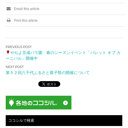
Email this article
Print this article
投
やちよ京成バラ園 春のシーズンイベント「パレット オブ カ
稿
ーニバル」開催中
ナ
ビ
第５２回八千代ふるさと親子祭の開催について
ゲ
ー
シ
ョ
ン
ココシルで検索