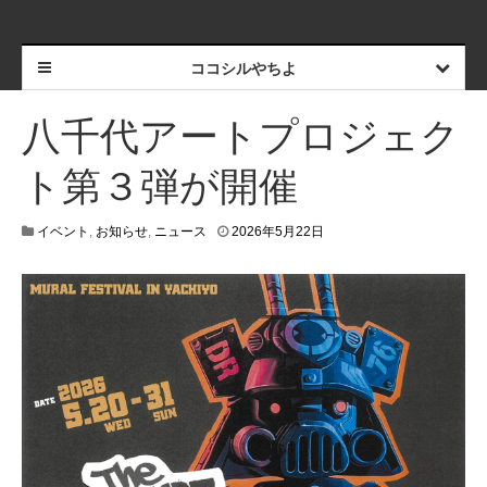
ココシルやちよ
八千代アートプロジェク
ト第３弾が開催
2
イベント
,
お知らせ
,
ニュース
2026年5月22日
0
2
6
年
5
月
2
2
日