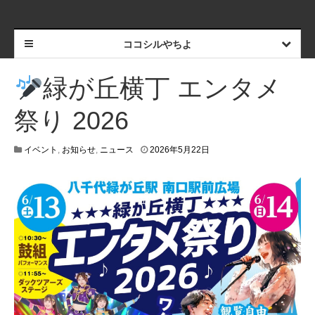
ココシルやちよ
緑が丘横丁 エンタメ
祭り 2026
2
イベント
,
お知らせ
,
ニュース
2026年5月22日
0
2
6
年
5
月
2
1
日