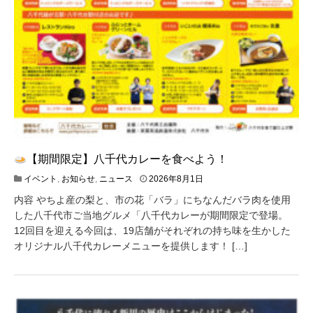
【期間限定】八千代カレーを食べよう！
2
イベント
,
お知らせ
,
ニュース
2026年8月1日
0
内容 やちよ産の梨と、市の花「バラ」にちなんだバラ肉を使用
2
6
した八千代市ご当地グルメ「八千代カレーが期間限定で登場。
年
12回目を迎える今回は、19店舗がそれぞれの持ち味を生かした
7
オリジナル八千代カレーメニューを提供します！ […]
月
2
9
日