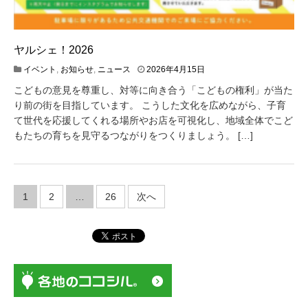
ヤルシェ！2026
2
イベント
,
お知らせ
,
ニュース
2026年4月15日
0
こどもの意見を尊重し、対等に向き合う「こどもの権利」が当た
2
6
り前の街を目指しています。 こうした文化を広めながら、子育
年
て世代を応援してくれる場所やお店を可視化し、地域全体でこど
4
もたちの育ちを見守るつながりをつくりましょう。 […]
月
1
5
日
投
1
2
…
26
次へ
稿
ナ
ビ
ゲ
ー
シ