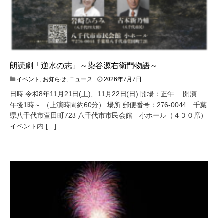
朗読劇「逆水の志」～染谷源右衛門物語～
2
イベント
,
お知らせ
,
ニュース
2026年7月7日
0
日時 令和8年11月21日(土)、11月22日(日) 開場：正午 開演：
2
6
午後1時～ （上演時間約60分） 場所 郵便番号：276-0044 千葉
年
県八千代市萱田町728 八千代市市民会館 小ホール（４００席）
7
イベント内 […]
月
7
日