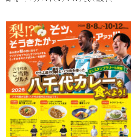
月
2
9
日