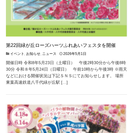
第22回緑が丘ローズハーツふれあいフェスタを開催
2
イベント
,
お知らせ
,
ニュース
2026年5月1日
0
開催日時 令和8年5月23日（土曜日） 午後2時30分から午後8時
2
6
30分 令和８年5月24日（日曜日） 午前10時から午後3時 ※雨天
年
などにおける開催状況は下記ＳＮＳにてお知らせします。 場所
4
東葉高速鉄道八千代緑が丘駅 […]
月
2
1
日