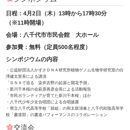
日程：4月2日（木）13時から17時30分
（※11時開場）
会場：八千代市市民会館 大ホール
参加費：無料（定員500名程度）
シンポジウムの内容
・公益財団法人かずさＤＮＡ研究所植物ゲノム生物学研究室の白
澤健太室長による講演
「ＤＮＡで迫る 染井吉野の起源と開花予測」
・新川千本桜の会萩原善彦会長による活動報告
「市民ボランティアが育てた新川千本桜」ほか
・八千代少年少女合唱団による合唱披露
・県立八千代高等学校「鼓組」の和太鼓演奏と八千代松陰高等学
校「書道部」の書道パフォーマンスのコラボレーション
交流会