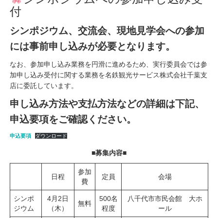
付
シンポジウム、交流会、現地見学会への参加
には事前申し込みが必要となります。
なお、参加申し込み業務を円滑に進めるため、実行委員会では参
加申し込み受付に関する業務を名鉄観光サービス株式会社千葉支
店に委託しています。
申し込み方法や支払方法などの詳細は下記、
申込要項をご確認ください。
申込要項
ダウンロード
■募集内容■
参加
日程
定員
会場
費
シンポ
4月2日
500名
八千代市市民会館 大ホ
無料
ジウム
（木）
程度
ール