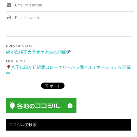
Email this article
Print this article
投
緑が丘横丁カラオケ大会の開催
稿
ナ
八千代緑が丘駅北口ロータリーバラ園イルミネーションが開催
ビ
中
ゲ
ー
シ
ョ
ン
ココシルで検索