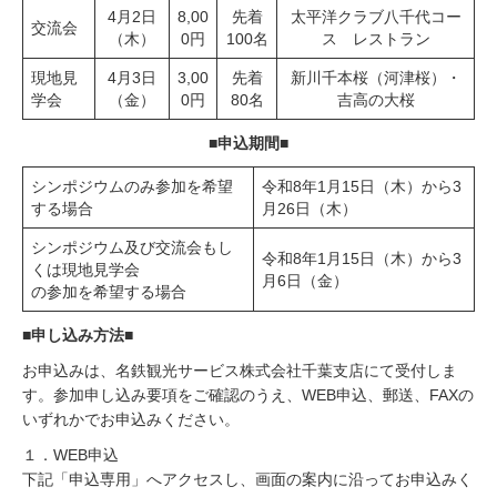
4月2日
8,00
先着
太平洋クラブ八千代コー
交流会
（木）
0円
100名
ス レストラン
現地見
4月3日
3,00
先着
新川千本桜（河津桜）・
学会
（金）
0円
80名
吉高の大桜
■申込期間■
シンポジウムのみ参加を希望
令和8年1月15日（木）から3
する場合
月26日（木）
シンポジウム及び交流会もし
令和8年1月15日（木）から3
くは現地見学会
月6日（金）
の参加を希望する場合
■申し込み方法■
お申込みは、名鉄観光サービス株式会社千葉支店にて受付しま
す。参加申し込み要項をご確認のうえ、WEB申込、郵送、FAXの
いずれかでお申込みください。
１．WEB申込
下記「申込専用」へアクセスし、画面の案内に沿ってお申込みく