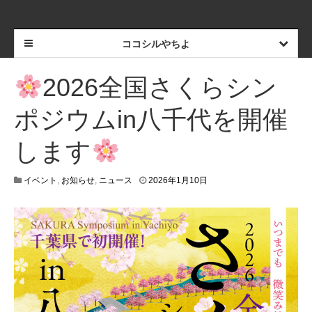
ココシルやちよ
2026全国さくらシン
ポジウムin八千代を開催
します
2
イベント
,
お知らせ
,
ニュース
2026年1月10日
0
2
6
年
1
月
9
日