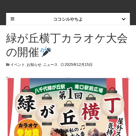
ココシルやちよ
緑が丘横丁カラオケ大会
の開催
2
イベント
,
お知らせ
,
ニュース
2025年12月15日
0
2
5
年
1
2
月
2
2
日