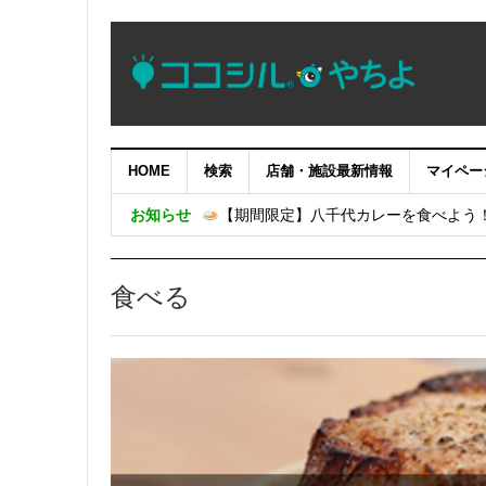
HOME
検索
店舗・施設最新情報
マイペー
やっちブランドセレクション2026 商
お知らせ
【期間限定】八千代カレーを食べよう
朗読劇「逆水の志」～染谷源右衛門物語
第５２回八千代ふるさと親子祭の開催に
食べる
緑が丘横丁 エンタメ祭り 2026