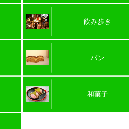
飲み歩き
パン
和菓子