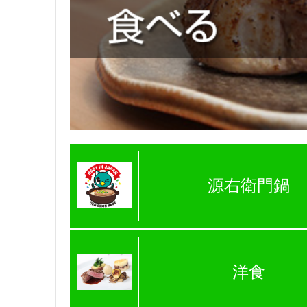
源右衛門鍋
洋食