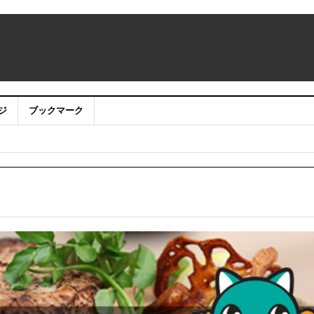
ジ
ブックマーク
品募集
！
～
ついて