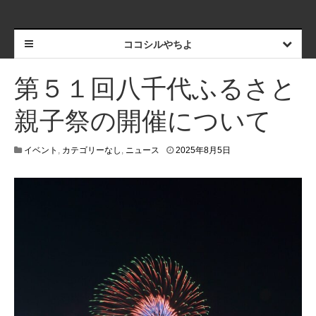
ココシルやちよ
第５１回八千代ふるさと
親子祭の開催について
2
イベント
,
カテゴリーなし
,
ニュース
2025年8月5日
0
2
5
年
9
月
5
日