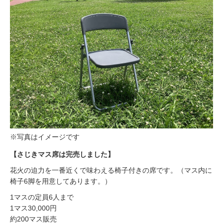
※写真はイメージです
【さじきマス席は完売しました】
花火の迫力を一番近くで味わえる椅子付きの席です。（マス内に
椅子6脚を用意してあります。）
1マスの定員6人まで
1マス30,000円
約200マス販売