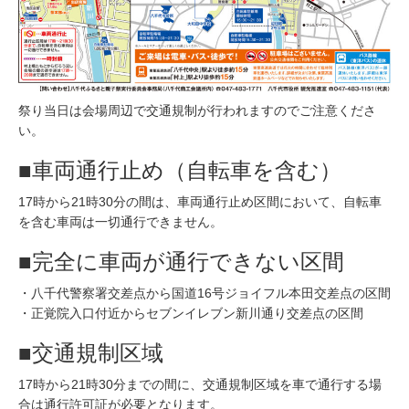
祭り当日は会場周辺で交通規制が行われますのでご注意くださ
い。
■車両通行止め（自転車を含む）
17時から21時30分の間は、車両通行止め区間において、自転車
を含む車両は一切通行できません。
■完全に車両が通行できない区間
・八千代警察署交差点から国道16号ジョイフル本田交差点の区間
・正覚院入口付近からセブンイレブン新川通り交差点の区間
■交通規制区域
17時から21時30分までの間に、交通規制区域を車で通行する場
合は通行許可証が必要となります。