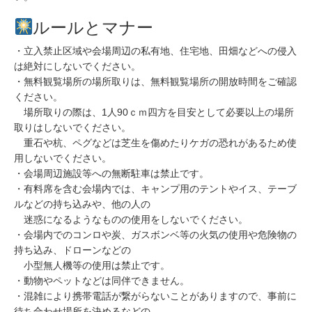
ルールとマナー
・立入禁止区域や会場周辺の私有地、住宅地、田畑などへの侵入
は絶対にしないでください。
・無料観覧場所の場所取りは、無料観覧場所の開放時間をご確認
ください。
場所取りの際は、1人90ｃｍ四方を目安として必要以上の場所
取りはしないでください。
重石や杭、ペグなどは芝生を傷めたりケガの恐れがあるため使
用しないでください。
・会場周辺施設等への無断駐車は禁止です。
・有料席を含む会場内では、キャンプ用のテントやイス、テーブ
ルなどの持ち込みや、他の人の
迷惑になるようなものの使用をしないでください。
・会場内でのコンロや炭、ガスボンベ等の火気の使用や危険物の
持ち込み、ドローンなどの
小型無人機等の使用は禁止です。
・動物やペットなどは同伴できません。
・混雑により携帯電話が繋がらないことがありますので、事前に
待ち合わせ場所を決めるなどの