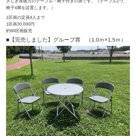
さじき席後方のテーブル・椅子付きの席です。（テーブル1つ、
椅子4脚を設置します。）
1区画の定員4人まで
1区画30,000円
約80区画販売
■【完売しました】グループ席 （1.0ｍ×1.5ｍ）