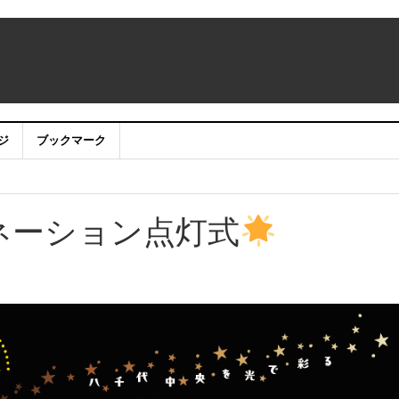
ジ
ブックマーク
品募集
！
～
ネーション点灯式
ついて