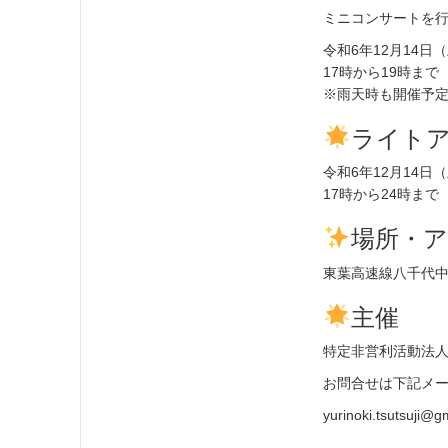
ミニコンサートを
令和6年12月14日
17時から19時まで
※雨天時も開催予
ライト
令和6年12月14日
17時から24時まで
場所・
東葉高速線八千代
主催
特定非営利活動法
お問合せは下記メ
yurinoki.tsutsuji@g