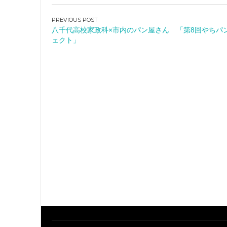
投
八千代高校家政科×市内のパン屋さん 「第8回やちパ
稿
ェクト」
ナ
ビ
ゲ
ー
シ
ョ
ン