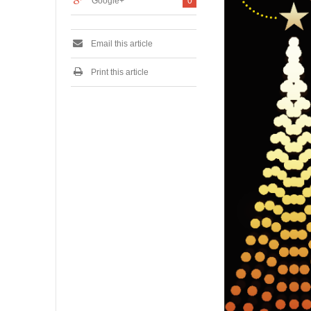
Google+
0
Email this article
Print this article