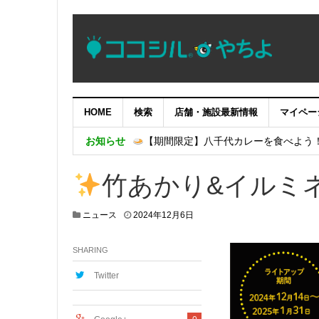
HOME
検索
店舗・施設最新情報
マイペー
やっちブランドセレクション2026 商
お知らせ
【期間限定】八千代カレーを食べよう
朗読劇「逆水の志」～染谷源右衛門物語
竹あかり&イルミ
第５２回八千代ふるさと親子祭の開催に
緑が丘横丁 エンタメ祭り 2026
2
ニュース
2024年12月6日
0
2
SHARING
5
年
2
Twitter
月
3
日