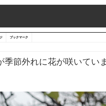
ジ
ブックマーク
品募集
！
～
が季節外れに花が咲いてい
ついて