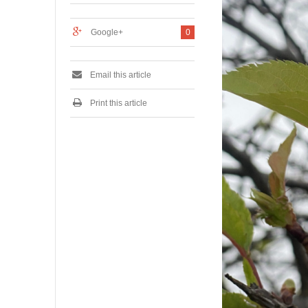
月
1
3
Google+
0
日
Email this article
Print this article