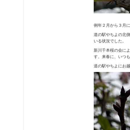
例年２月から３月
道の駅やちよの北
いる状況でした。
新川千本桜の会に
す。来春に、いつ
道の駅やちよにお