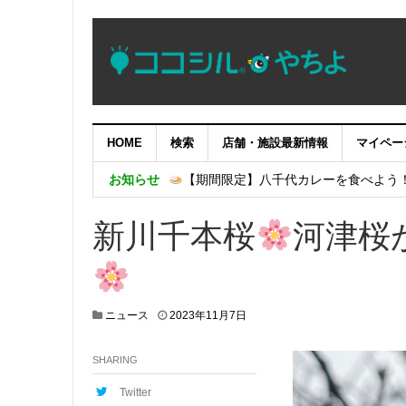
HOME
検索
店舗・施設最新情報
マイペー
やっちブランドセレクション2026 商
お知らせ
【期間限定】八千代カレーを食べよう
朗読劇「逆水の志」～染谷源右衛門物語
新川千本桜
河津桜
第５２回八千代ふるさと親子祭の開催に
八千代アートプロジェクト第３弾が開催
2
ニュース
2023年11月7日
0
2
SHARING
4
年
3
Twitter