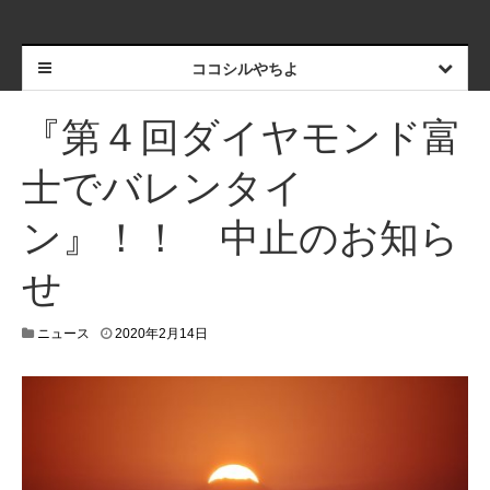
ココシルやちよ
『第４回ダイヤモンド富
士でバレンタイ
ン』！！ 中止のお知ら
せ
2
ニュース
2020年2月14日
0
2
0
年
2
月
1
4