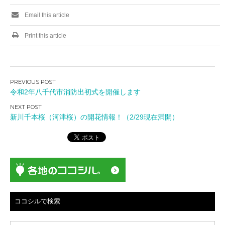
Email this article
Print this article
投
令和2年八千代市消防出初式を開催します
稿
ナ
新川千本桜（河津桜）の開花情報！（2/29現在満開）
ビ
ゲ
ー
シ
ョ
ン
ココシルで検索