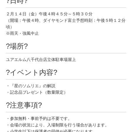
?日時?
２月１４日（金）午後４時４５分～５時３０分
（開場：午後４時、ダイヤモンド富士予想時刻：午後５時１２分
頃）
※雨天・強風中止
?場所?
ユアエルム八千代台店立体駐車場屋上
?イベント内容?
・『星のソムリエ』の解説
・記念品プレゼント（数量限定）
?注意事項?
・参加無料・事前予約は不要です。
・会場の状況により、入場制限を行う場合があります。
・小学生以下は保護者の同伴が必要になります。